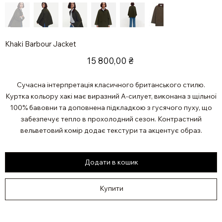
Khaki Barbour Jacket
Ціна
15 800,00 ₴
Сучасна інтерпретація класичного британського стилю.
Куртка кольору хакі має виразний А-силует, виконана з щільної
100% бавовни та доповнена підкладкою з гусячого пуху, що
забезпечує тепло в прохолодний сезон. Контрастний
вельветовий комір додає текстури та акцентує образ.
Додати в кошик
Купити