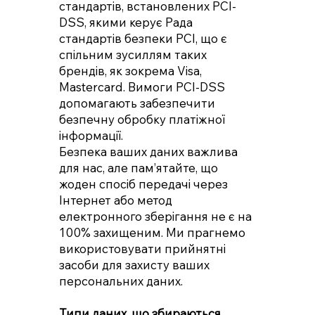
стандартів, встановлених PCI-
DSS, якими керує Рада
стандартів безпеки PCI, що є
спільним зусиллям таких
брендів, як зокрема Visa,
Mastercard. Вимоги PCI-DSS
допомагають забезпечити
безпечну обробку платіжної
інформації.
Безпека ваших даних важлива
для нас, але пам’ятайте, що
жоден спосіб передачі через
Інтернет або метод
електронного зберігання не є на
100% захищеним. Ми прагнемо
використовувати прийнятні
засоби для захисту ваших
персональних даних.
Типи даних, що збираються