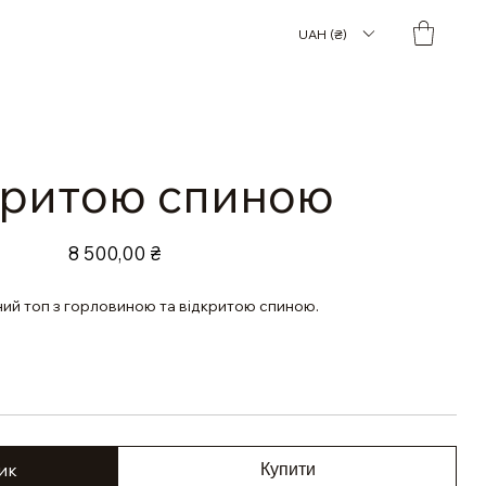
UAH (₴)
дкритою спиною
Ціна
8 500,00 ₴
ий топ з горловиною та відкритою спиною.
ик
Купити