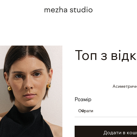
Топ з ві
Асиметричн
Розмір
Додати в кош