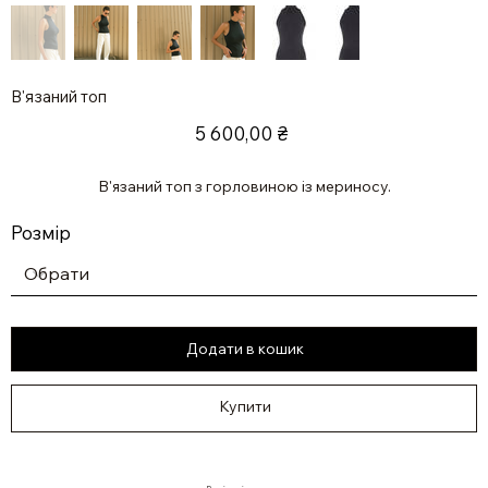
В'язаний топ
Ціна
5 600,00 ₴
В'язаний топ з горловиною із мериносу.
Розмір
Додати в кошик
Купити