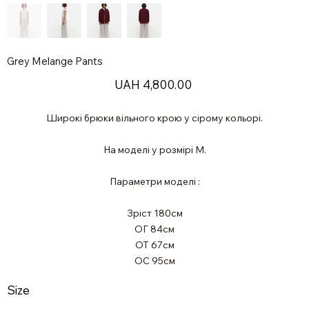
Grey Melange Pants
Price
UAH 4,800.00
Широкі брюки вільного крою у сірому кольорі.
На моделі у розмірі М.
Параметри моделі :
Зріст 180см
ОГ 84см
ОТ 67см
ОС 95см
Size