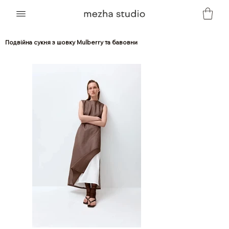
Подвійна cукня з шовку Mulberry та бавовни