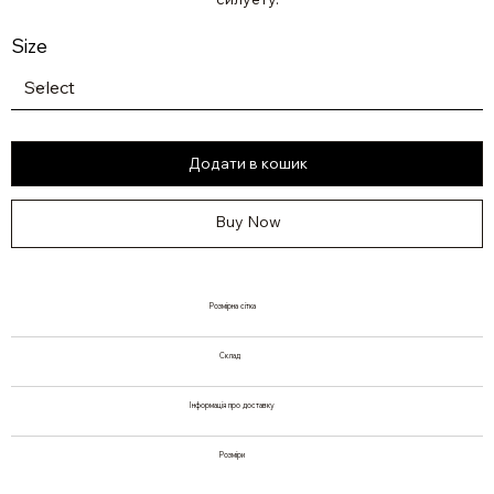
Size
Додати в кошик
Buy Now
Розмірна сітка
Склад
Інформація про доставку
Розміри