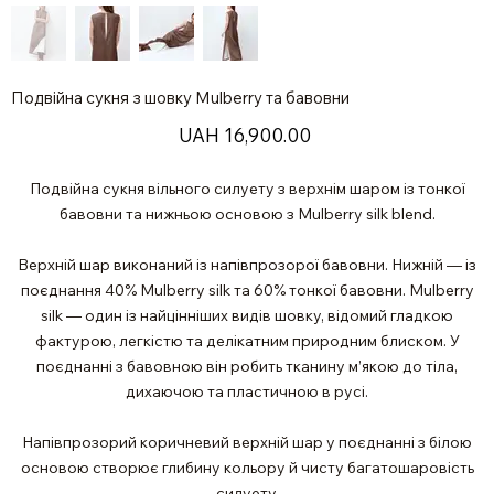
Подвійна cукня з шовку Mulberry та бавовни
Price
UAH 16,900.00
Подвійна сукня вільного силуету з верхнім шаром із тонкої
бавовни та нижньою основою з Mulberry silk blend.
Верхній шар виконаний із напівпрозорої бавовни. Нижній — із
поєднання 40% Mulberry silk та 60% тонкої бавовни. Mulberry
silk — один із найцінніших видів шовку, відомий гладкою
фактурою, легкістю та делікатним природним блиском. У
поєднанні з бавовною він робить тканину м’якою до тіла,
дихаючою та пластичною в русі.
Напівпрозорий коричневий верхній шар у поєднанні з білою
основою створює глибину кольору й чисту багатошаровість
силуету.